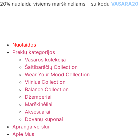
Eiti
20% nuolaida visiems marškinėliams – su kodu
VASARA20
prie
turinio
Nuolaidos
Prekių kategorijos
Vasaros kolekcija
Šaltibarščių Collection
Wear Your Mood Collection
Vilnius Collection
Balance Collection
Džemperiai
Marškinėliai
Aksesuarai
Dovanų kuponai
Apranga verslui
Apie Mus