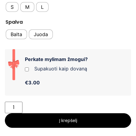
S
M
L
Spalva
Balta
Juoda
Perkate mylimam žmogui?
Supakuoti kaip dovaną
€3.00
Į krepšelį