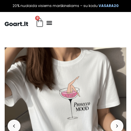
20% nuolaida visiems marškinėliams – su kodu
VASARA20
0