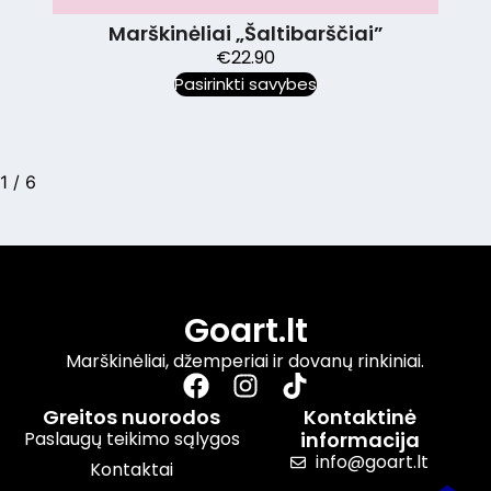
Marškinėliai „Šaltibarščiai”
€
22.90
Pasirinkti savybes
1
/
6
Goart.lt
Marškinėliai, džemperiai ir dovanų rinkiniai.
Greitos nuorodos
Kontaktinė
Paslaugų teikimo sąlygos
informacija
info@goart.lt
Kontaktai