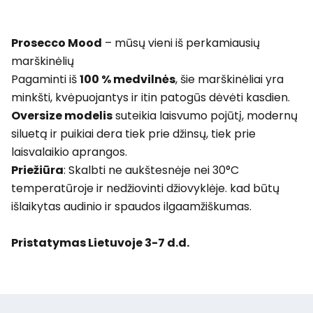
Prosecco Mood
– mūsų vieni iš perkamiausių
marškinėlių
Pagaminti iš
100 % medvilnės
, šie marškinėliai yra
minkšti, kvėpuojantys ir itin patogūs dėvėti kasdien.
Oversize modelis
suteikia laisvumo pojūtį, modernų
siluetą ir puikiai dera tiek prie džinsų, tiek prie
laisvalaikio aprangos.
Priežiūra
: Skalbti ne aukštesnėje nei 30°C
temperatūroje ir nedžiovinti džiovyklėje. kad būtų
išlaikytas audinio ir spaudos ilgaamžiškumas.
Pristatymas Lietuvoje 3-7 d.d.