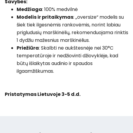
Savybės:
Medžiaga
: 100% medvilnė
Modelis ir pritaikymas
: „oversize“ modelis su
šiek tiek ilgesnėmis rankovėmis, norint labiau
prigludusių marškinėlių, rekomenduojama rinktis
1 dydžiu mažesnius marškinėlius.
Priežiūra
: Skalbti ne aukštesnėje nei 30°C
temperatūroje ir nedžiovinti džiovyklėje, kad
būtų išlaikytas audinio ir spaudos
ilgaamžiškumas.
Pristatymas Lietuvoje 3-5 d.d.