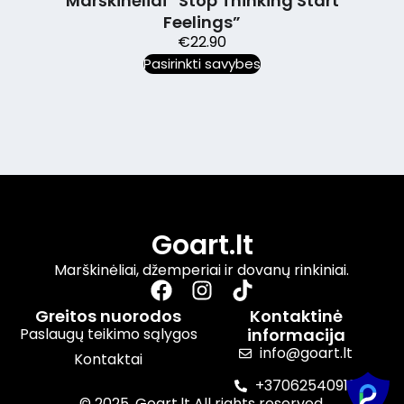
Marškinėliai “Stop Thinking Start
Ma
Feelings”
€
22.90
Pasirinkti savybes
Goart.lt
Marškinėliai, džemperiai ir dovanų rinkiniai.
Greitos nuorodos
Kontaktinė
Paslaugų teikimo sąlygos
informacija
info@goart.lt
Kontaktai
+37062540910
© 2025. Goart.lt All rights reserved.