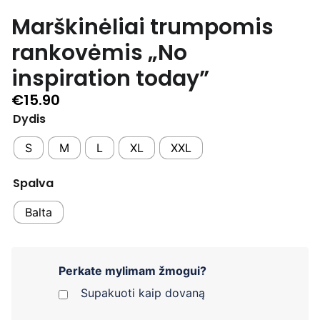
Marškinėliai trumpomis
rankovėmis „No
inspiration today”
€
15.90
Dydis
S
M
L
XL
XXL
Spalva
Balta
Perkate mylimam žmogui?
Supakuoti kaip dovaną