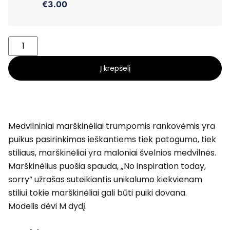
€3.00
Į krepšelį
Medvilniniai marškinėliai trumpomis rankovėmis yra
puikus pasirinkimas ieškantiems tiek patogumo, tiek
stiliaus, marškinėliai yra maloniai švelnios medvilnės.
Marškinėlius puošia spauda, „No inspiration today,
sorry” užrašas suteikiantis unikalumo kiekvienam
stiliui tokie marškinėliai gali būti puiki dovana.
Modelis dėvi M dydį.