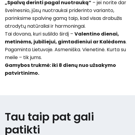
„Spalvą derinti pagal nuotrauką“
– jei norite dar
švelnesnio, jūsų nuotraukai priderinto varianto,
parinksime spalvinę gamą taip, kad visas drabužis
atrodytų natūraliai ir harmoningai.
Tai dovana, kuri sušildo širdį –
Valentino dienai,
metinėms, jubiliejui, gimtadieniui ar Kalėdoms
.
Pagaminta Lietuvoje. Asmeniška. Vienetinė. Kurta su
meile – tik jums.
Gamybos trukmė: iki 8 dienų nuo užsakymo
patvirtinimo.
Tau taip pat gali
patikti