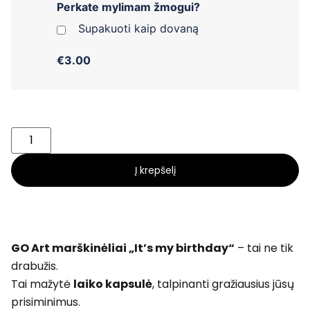
Perkate mylimam žmogui?
Supakuoti kaip dovaną
€3.00
Į krepšelį
GO Art marškinėliai „It’s my birthday“
– tai ne tik
drabužis.
Tai mažytė
laiko kapsulė
, talpinanti gražiausius jūsų
prisiminimus.