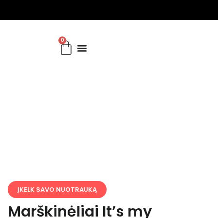
0
Prekių kategorijos
Apranga verslui
ĮKELK SAVO NUOTRAUKĄ
Marškinėliai It’s my