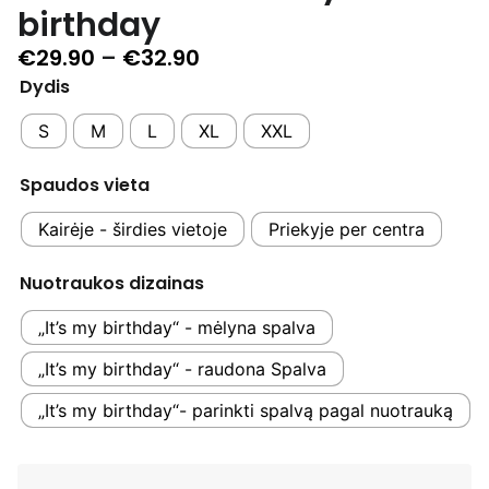
birthday
€
29.90
–
€
32.90
Dydis
S
M
L
XL
XXL
Spaudos vieta
Kairėje - širdies vietoje
Priekyje per centra
Nuotraukos dizainas
„It’s my birthday“ - mėlyna spalva
„It’s my birthday“ - raudona Spalva
„It’s my birthday“- parinkti spalvą pagal nuotrauką