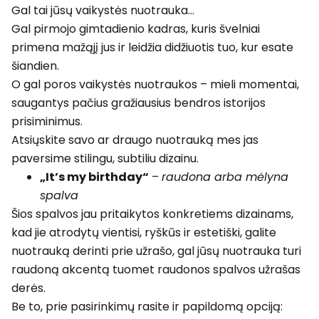
Gal tai jūsų vaikystės nuotrauka…
Gal pirmojo gimtadienio kadras, kuris švelniai
primena mažąjį jus ir leidžia didžiuotis tuo, kur esate
šiandien.
O gal poros vaikystės nuotraukos – mieli momentai,
saugantys pačius gražiausius bendros istorijos
prisiminimus.
Atsiųskite savo ar draugo nuotrauką mes jas
paversime stilingu, subtiliu dizainu.
„It’s my birthday“
–
raudona arba mėlyna
spalva
Šios spalvos jau pritaikytos konkretiems dizainams,
kad jie atrodytų vientisi, ryškūs ir estetiški, galite
nuotrauką derinti prie užrašo, gal jūsų nuotrauka turi
raudoną akcentą tuomet raudonos spalvos užrašas
derės.
Be to, prie pasirinkimų rasite ir papildomą opciją: