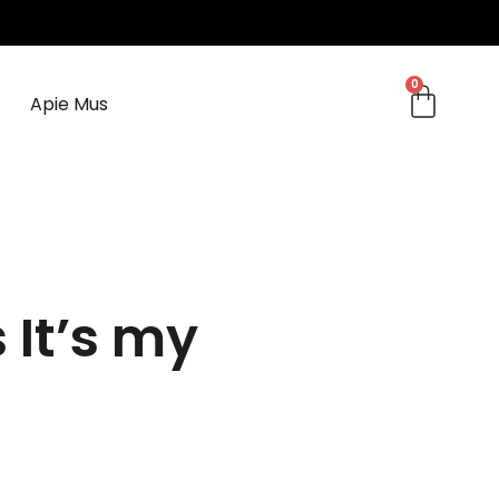
0
Apie Mus
 It’s my