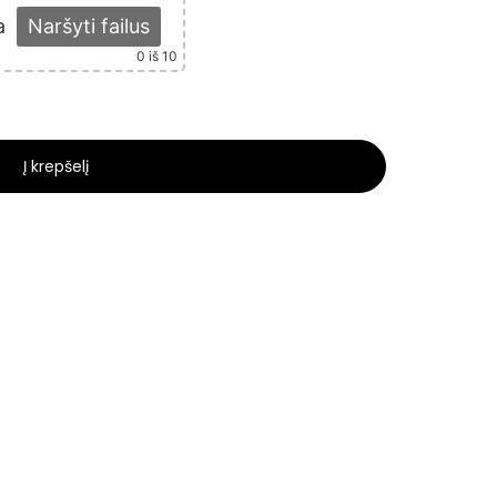
a
Naršyti failus
0
iš 10
Į krepšelį