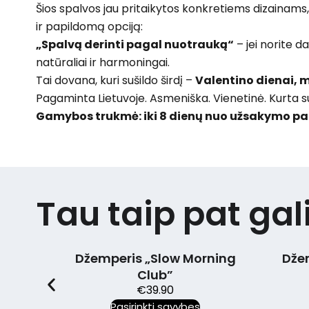
Šios spalvos jau pritaikytos konkretiems dizainams, ka
ir papildomą opciją:
„Spalvą derinti pagal nuotrauką“
– jei norite d
natūraliai ir harmoningai.
Tai dovana, kuri sušildo širdį –
Valentino dienai, m
Pagaminta Lietuvoje. Asmeniška. Vienetinė. Kurta su
Gamybos trukmė: iki 8 dienų nuo užsakymo pat
Tau taip pat gali
e
Džemperis „Slow Morning
Džempe
Club”
€
39.90
Pa
Pasirinkti savybes