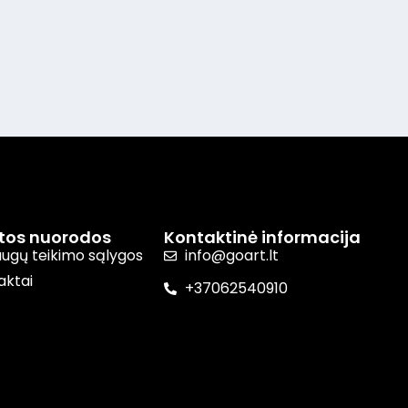
itos nuorodos
Kontaktinė informacija
augų teikimo sąlygos
info@goart.lt
aktai
+37062540910