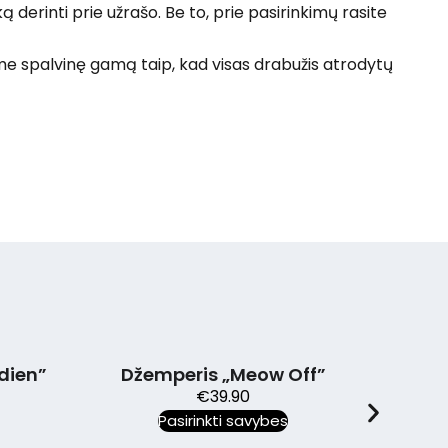
ą derinti prie užrašo. Be to, prie pasirinkimų rasite
sime spalvinę gamą taip, kad visas drabužis atrodytų
n”
Džemperis „Meow Off”
Džemp
€
39.90
Pasirinkti savybes
Pa