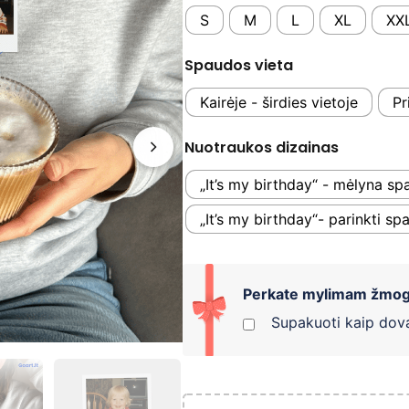
S
M
L
XL
XX
Spaudos vieta
Kairėje - širdies vietoje
Pr
Nuotraukos dizainas
„It’s my birthday“ - mėlyna sp
„It’s my birthday“- parinkti s
Perkate mylimam žmog
Supakuoti kaip dov