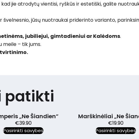
d jie atrodytų vientisi, ryškūs ir estetiški, galite nuotrauk
ar švelnesnio, jūsų nuotraukai priderinto varianto, parink
etinėms, jubiliejui, gimtadieniui ar Kalėdoms
.
 meile – tik jums.
virtinimo.
 patikti
ris „Ne Šiandien”
Marškinėliai „Ne Šiandie
€
39.90
€
19.90
sirinkti savybes
Pasirinkti savybes