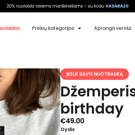
20% nuolaida visiems marškinėliams – su kodu
VASARA20
uolaidos
Prekių kategorijos
Apranga verslui
ĮKELK SAVO NUOTRAUKĄ
Džemperis
birthday
€
49.00
Dydis