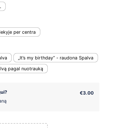
L
iekyje per centra
alva
„It’s my birthday“ - raudona Spalva
palvą pagal nuotrauką
ui?
€3.00
aną