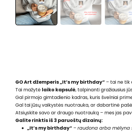
GO Art džemperis „It’s my birthday“
– tai ne tik
Tai mažytė
laiko kapsulė
, talpinanti gražiausius j
Gal pirmojo gimtadienio kadras, kuris švelniai primena
Gal tai jūsų vaikystės nuotrauka, ar dabartinė pašėl
Atsiųskite savo ar draugo nuotrauką – mes jas pavers
Galite rinktis iš 3 paruoštų dizainų:
„It’s my birthday“
–
raudona arba mėlyna 