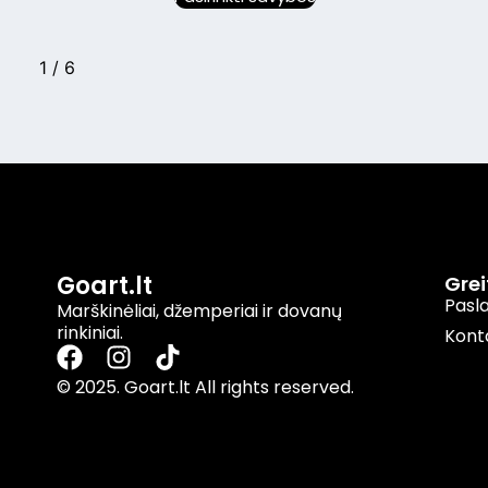
2
/
6
Goart.lt
Gre
Pasl
Marškinėliai, džemperiai ir dovanų
rinkiniai.
Kont
© 2025. Goart.lt All rights reserved.