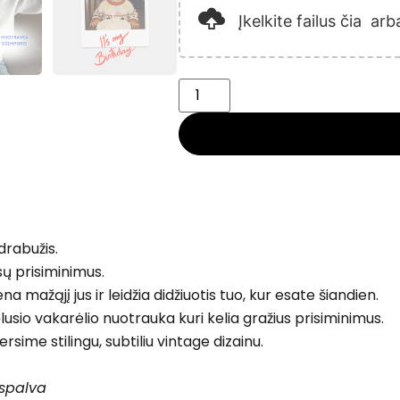
Įkelkite failus čia
arb
 drabužis.
ūsų prisiminimus.
 mažąjį jus ir leidžia didžiuotis tuo, kur esate šiandien.
usio vakarėlio nuotrauka kuri kelia gražius prisiminimus.
ime stilingu, subtiliu vintage dizainu.
spalva