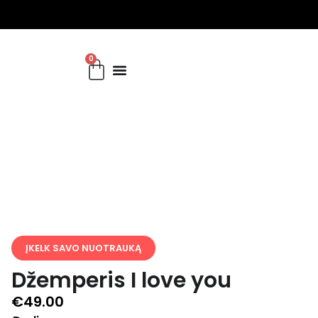
0
Prekių kategorijos
Apranga verslui
ĮKELK SAVO NUOTRAUKĄ
Džemperis I love you
€
49.00