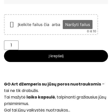
Įkelkite failus čia
arba
Naršyti failus
0
iš 10
Į krepšelį
GO Art džemperis su jūsų poros nuotraukomis
–
tai ne tik drabužis.
Tai mažytė
laiko kapsulė
, talpinanti gražiausius jūsų
prisiminimus.
Gal tai jūsų vaikystės nuotraukos…