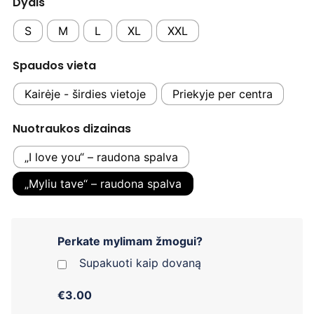
Dydis
S
M
L
XL
XXL
Spaudos vieta
Kairėje - širdies vietoje
Priekyje per centra
Nuotraukos dizainas
„I love you“ – raudona spalva
„Myliu tave“ – raudona spalva
Perkate mylimam žmogui?
Supakuoti kaip dovaną
€3.00