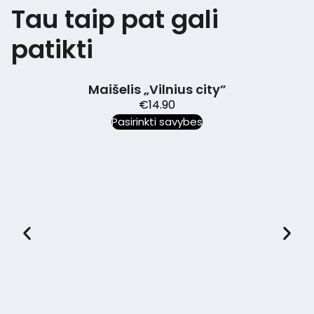
Tau taip pat gali
patikti
Maišelis „Vilnius city”
€
14.90
Pasirinkti savybes