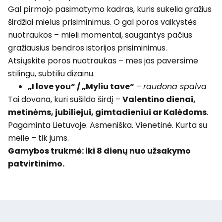
Gal pirmojo pasimatymo kadras, kuris sukelia gražius
širdžiai mielus prisiminimus. O gal poros vaikystės
nuotraukos – mieli momentai, saugantys pačius
gražiausius bendros istorijos prisiminimus.
Atsiųskite poros nuotraukas – mes jas paversime
stilingu, subtiliu dizainu.
„I love you“ / „Myliu tave“
–
raudona spalva
Tai dovana, kuri sušildo širdį –
Valentino dienai,
metinėms, jubiliejui, gimtadieniui ar Kalėdoms
.
Pagaminta Lietuvoje. Asmeniška. Vienetinė. Kurta su
meile – tik jums.
Gamybos trukmė: iki 8 dienų nuo užsakymo
patvirtinimo.